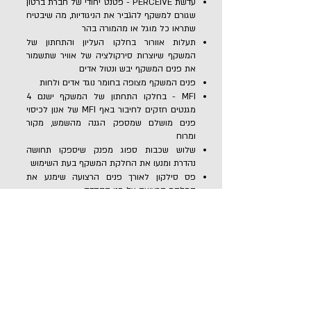
עדשת PERCEIVE - פטנט יחודי של חברת ברטון
שגורם למשקף להגביר את הניגודיות, מה שיבטיח
שתראו כל מוגל או מהמורה בהר
תעלות אוורור בחלקו העליון והתחתון של
המשקף שיוצרות סירקולציה של אוויר שתשמור
את פנים המשקף יבש ונטול אדים
פנים המשקף מצופה בחומר נוגד אדים ולחות
MFI - בחלקו התחתון של המשקף ישנם 4
מגנטים חזקים לחיבור באף MFI של אנון לכיסוי
פנים מושלם שמספק הגנה מהשמש, מקור
ומרוח
שלוש שכבות ספוג מפנק שיספקו תחושה
נהדרת ומנעו את החלקת המשקף בעת השימוש
פס סילקון לאורך פנים הרצועה שימנע את
החלקת הרצועה על פני הקסדה
חזרה לגוגלס