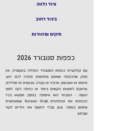
ציוד נלווה
ביגוד רחוב
תיקים ומזוודות
כפפות סנובורד
2026
עם קולקציית כפפות הסנובורד הגדולה בתעשייה, אין
ספק שהכפפה שאתם מחפשים מחכה לכם כאן.
מיטנס או אצבעות, ארוכה או קצרה, צבעונית או סולידית,
גורטקס לתנאים הקשים ביותר או כפפה דקה לסוף
העונה - המבחר הוא אינסופי. בנוסף, תמצאו בכל
הכפפות את טכנולוגיית Screen Grab שמאפשרת
שימוש במסכי מגע מבלי לחשוף את הידיים לקור
שבחוץ.