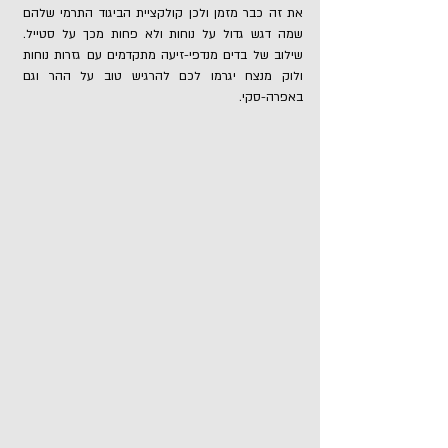
את זה כבר מזמן ולכן קולקציית הביגוד התרמי שלהם
שמה דגש גדול על נוחות ולא פחות מכך על סטייל.
שילוב של בדים מנדפי-זיעה מתקדמים עם גזרות נוחות
ולוק מנצח יגרמו לכם להרגיש טוב על ההר וגם
באפרה-סקי.
Women's Midweight Base Layer Crewneck
Women's Midweight Base Layer Crewneck
Women's Midweight Base Layer C
Women's Midweight Base Layer Pants
Women's Midweight Base Layer Pants
Women's Midweight Base Layer Pa