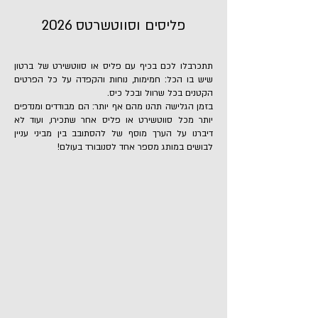
פליסים וסווטשרטס 2026
תתכרבלו לכם בכיף עם פליס או סווטשירט של ברטון
שיש בו הכל: חמימות, נוחות והקפדה על כל הפרטים
הקטנים בכל שרוול ובכל כיס.
בזמן הגלישה תהנו מהם אף יותר: הם מבודדים ומנדפים
יותר מכל סווטשירט או פליס אחר שתכירו, ועוד לא
דיברנו על הערך מוסף של להסתובב בין מביני עניין
לבושים במותג מספר אחד לסנובורד בעולם!
Crown Weatherproof Pullover Fleece
Crown Weatherproof Pullover Fleece