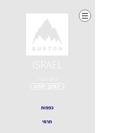
כפפות
תרמי