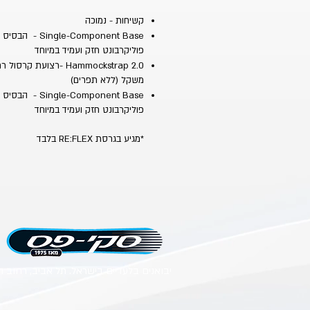
קשיחות - נמוכה
Component Base
פוליקרבונט חזק ועמיד במיוחד
Hammockstrap 2.0 -רצו
משקל (ללא תפרים)
Component Base
פוליקרבונט חזק ועמיד במיוחד
*מגיע בגרסת RE:FLEX בלבד
יבואנים בלעדיים בישראל.
תל אביב,
רחוב השלושה