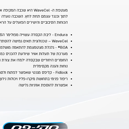
מעטפת ה- WaveCel היא שכב
לתוך וכנגד עצמם תחת לחץ. השכבה נועדה 
הכוחות הסיבוביים והישירים הפועלים על הרא
Endura - ליבת הקסדה עשוייה מפולימר הABS האיכותי והקליל המסוגל לספוג כוחות אדירים
WaveCel – טכנולוגית תאים גמישה להסתה ושיכוך פגיעות
BOA® - גלגלת מצטמצמת להתאמה מושלמת של הקסדה לראש
מערכת של תעלות אוויר שיודעת להכניס כמות 
החומרים היחודיים שבקסדה ילמדו את צורת
נוחות והגנה מקסימלית
Fidlock - קליפס מגנטי שאפשר לפתוח ולסגור בקלות גם עם כפפה
ריפוד פנימי בתחושת מיקרו-פליז ויכולות נידו
אפשרות להוספת אוזניות גלישה