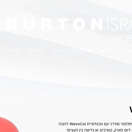
בורד
ANON
STEP ON
ביגוד
אביזרים
מי אנחנו
קסדת אנון ווינדהם ווייבסל משלבת עיצוב מינימלסטי מודרני עם טכנולוגיית WaveCel להגנה
ם פארק, קארבינג או גלישה בין העצים!