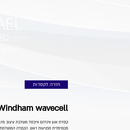
ציוד סנו
חזרה לקסדות
Windham wavecell
מקסימלית מפגיעות ראש. הקסדה המושלמת ליו