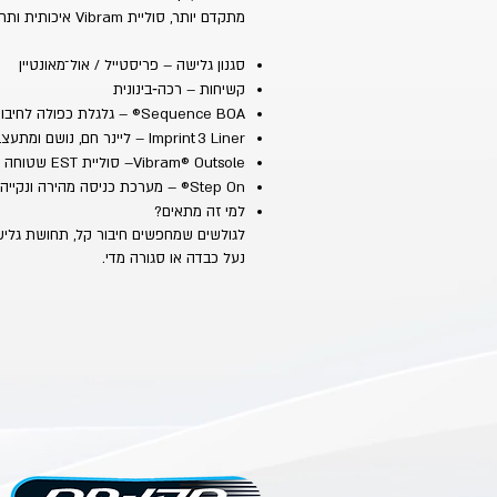
מתקדם יותר, סוליית Vibram איכותית ותחושת חיבור מדויקת יותר בין הרגל ללוח.
סגנון גלישה – פריסטייל / אול־מאונטיין
קשיחות – רכה‑בינונית
Sequence BOA® – גלגלת כפולה לחיבור נוח ומדויק של החלק העליון והתחתון של הרגל
Imprint 3 Liner – ליינר חם, נושם ומתעצב לרגל מהיום הראשון
Vibram® Outsole– סוליית EST שטוחה עם גומי ממוחזר לאחיזה ועמידות
Step On® – מערכת כניסה מהירה ונקייה
למי זה מתאים?
לגולשים שמחפשים חיבור קל, תחושת גלי
נעל כבדה או סגורה מדי.