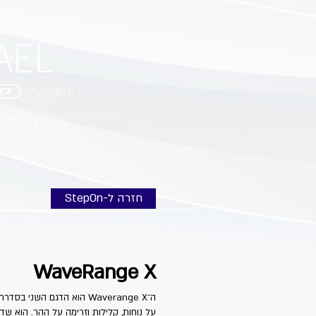
ציוד סנו
StepOn-חזרה ל
WaveRange X