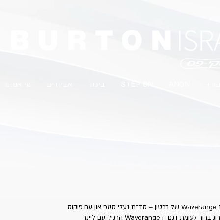
בורד
ANON
STEP ON
ביגוד
אביזרים
מי אנחנו
ה־Waverange X הוא הדגם השני בסדרת Waverange של ברטון – סדרת נעלי סטפ און עם פוקוס
על נוחות, קלילות וזרימה על ההר. הוא שדרוג ברור לעומת דגם ה־Waverange הרגיל, עם ליינר