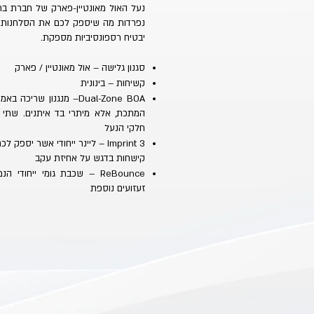
נעל האול מאונטיין-פארק של חברת ברט
נפרדות מה שיספק לכם את הסלחנות ש
יבטיח רספונסיביות מספקת.
סגנון גלישה – אול מאונטיין / פארק
קשיחות – בינונית
Dual-Zone BOA– מנגנון 
המתכת, אלא מיתרי בד איתנים. שתי 
חלקי הנעל
Imprint 3 – ליינר ייחודי אשר י
קישחות בדגש על אחיזת עקב
ReBounce – שכבת גומי ייח
זעזועים נוספת