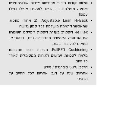
שלוש נקודות חיבור: מבטיחות יציבות אולטימטיבית
ואחיזה מושלמת בין הביינד לנעליים אפילו בשלג
עמוק!
Adjustable Lean Hi-Back: גב אחורי מתכוונן
שמאפשר התאמה מושלמת לכל סגנון גלישה
Re:Flex דיסקית: בעזרת דיסקית ריפלקס השומרת
את התחושה האמיתית מתחת לרגליים, הסטפ און
מתאים לכל בורד בשוק
FullBED Cushioning: מערכת ריפוד מתכווננת
מלאה לספיגת זעזועים ולנוחות מקסימלית לאורך
כל היום
הרכב: 30% פיברגלס / ניילון
אחריות: שנה על הגב ואחריות לכל החיים על
הבסיס
StepOn-חזרה ל