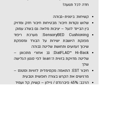
חדה לכל תנועה!
קשיחות: בינונית–גבוהה
שלוש נקודות חיבור: מבטיחות חיבור חזק ומדויק
בין הביינד לנעל – יציבות מלאה גם בשלג עמוק
SensoryBED Cushioning: מערכת ריפוד
מפנקת היושבת ישירות על הבורד ומספקת
שיכוך זעזועים ותחושת שליטה גבוהה
DialFLAD™ Hi-Back: גב אחורי מתכוונן –
שליטה מדויקת בזווית ה־lean לפי סגנון הגלישה
שלך
חיבור EST: התאמה מקסימלית לזוויות וסטנס –
מרגישים את הקרש בצורה חופשית וטבעית
הרכב: 45% פיברגלס / ניילון – קשיח, קל ועמיד
אחריות: שנה על הגב, אחריות לכל החיים על
הבסיס
StepOn-חזרה ל